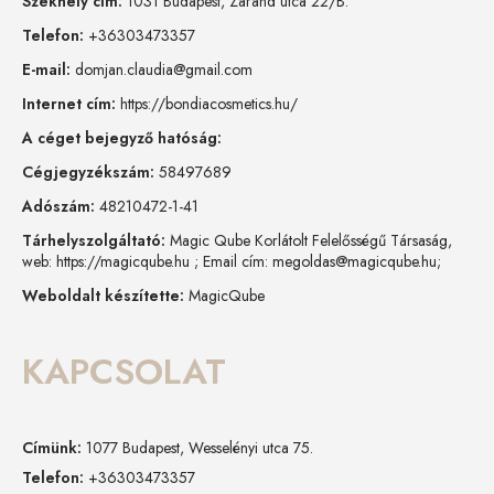
Székhely cím:
1031 Budapest, Zaránd utca 22/B.
Telefon:
+36303473357
E-mail:
domjan.claudia@gmail.com
Internet cím:
https://bondiacosmetics.hu/
A céget bejegyző hatóság:
Cégjegyzékszám:
58497689
Adószám:
48210472-1-41
Tárhelyszolgáltató:
Magic Qube Korlátolt Felelősségű Társaság,
web: https://magicqube.hu ; Email cím: megoldas@magicqube.hu;
Weboldalt készítette:
MagicQube
KAPCSOLAT
Címünk:
1077 Budapest, Wesselényi utca 75.
Telefon:
+36303473357