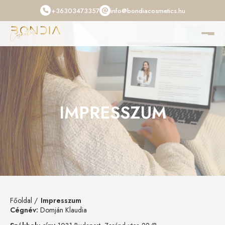
+36303473357
info@bondiacosmetics.hu
IMPRESSZUM
Főoldal
Impresszum
Cégnév:
Domján Klaudia