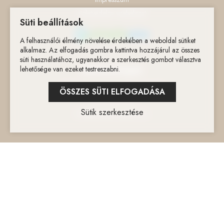
Adatvédelmi szabályzat
Süti beállítások
A felhasználói élmény növelése érdekében a weboldal sütiket
alkalmaz. Az elfogadás gombra kattintva hozzájárul az összes
süti használatához, ugyanakkor a szerkesztés gombot választva
Elérhetőségek
lehetősége van ezeket testreszabni.
1077 Budapest, Wesselényi utca 75.
ÖSSZES SÜTI ELFOGADÁSA
+36303473357
Sütik szerkesztése
info@bondiacosmetics.hu